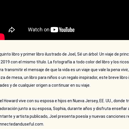
 quinto libro y primer libro ilustrado de Joel, Sé un árbol: Un viaje de prin
 2019 con el mismo título. La fotografía a todo color del libro y los rico
ra transmitir el mensaje de que la vida es un viaje que vale la pena vivir,
eza de mesa, un libro para niños o un regalo inspirador, este breve libro
ades y de cualquier origen a continuar en su viaje.

el Howard vive con su esposa e hijos en Nueva Jersey, EE. UU., donde t
 adoración junto a su esposa, Sophia, durante años y disfruta enseñar a 
ntante y artista publicado, Joel presenta poesía y nuevas canciones r
nnectedanduseful.com.
