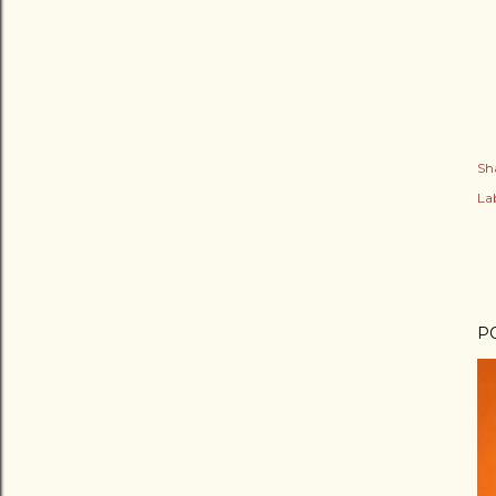
Sh
Lab
P