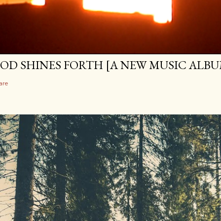
OD SHINES FORTH [A NEW MUSIC ALBU
are